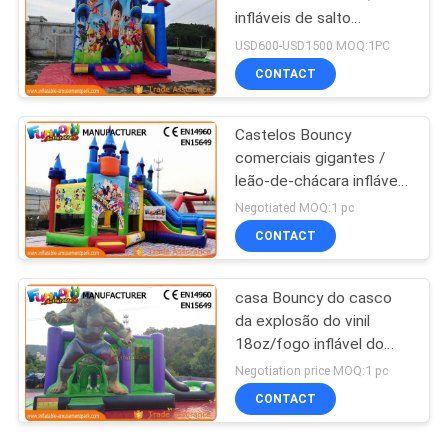
infláveis de salto
comerciais do salto
USD600-USD1500 MOQ:1PC
patrulha da pata
CONTACT
Castelos Bouncy
comerciais gigantes /
leão-de-chácara inflável
costurado e costurado
Negotiated MOQ:1 pc
para crianças
CONTACT
casa Bouncy do casco
da explosão do vinil
18oz/fogo inflável do
castelo - retardador
Negotiation price MOQ:1 pc
CONTACT