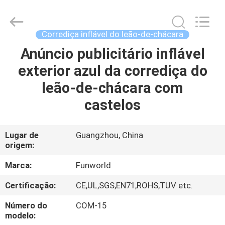
2026
Funworld
Inflatables
Limited.
All
Corrediça inflável do leão-de-chácara
Rights
Reserved.
Anúncio publicitário inflável
CASA
exterior azul da corrediça do
PRODUTOS
leão-de-chácara com
castelos
VÍDEOS
Lugar de
Guangzhou, China
origem:
SOBRE
NÓS
Marca:
Funworld
Certificação:
CE,UL,SGS,EN71,ROHS,TUV etc.
EXCURSÃO
Número do
COM-15
DA
modelo: