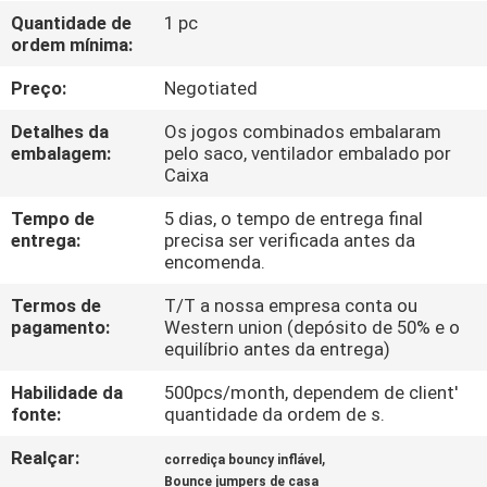
FÁBRICA
Quantidade de
1 pc
ordem mínima:
CONTROLE
Preço:
Negotiated
DA
Detalhes da
Os jogos combinados embalaram
QUALIDADE
embalagem:
pelo saco, ventilador embalado por
Caixa
Tempo de
5 dias, o tempo de entrega final
COMPANY
entrega:
precisa ser verificada antes da
NEWS
encomenda.
Termos de
T/T a nossa empresa conta ou
pagamento:
Western union (depósito de 50% e o
MAPA
equilíbrio antes da entrega)
DO
Habilidade da
500pcs/month, dependem de client'
SITE
fonte:
quantidade da ordem de s.
Realçar:
,
corrediça bouncy inflável
PRIVACY
Bounce jumpers de casa