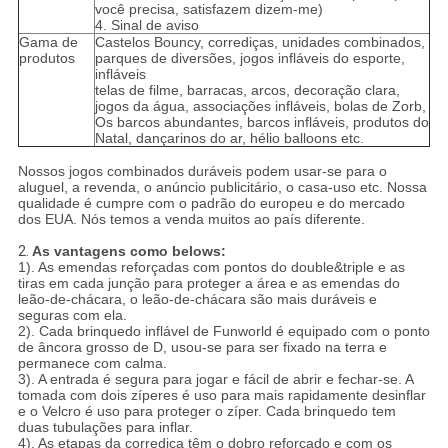
você precisa, satisfazem dizem-me)
4. Sinal de aviso
Gama de
Castelos Bouncy, corrediças, unidades combinados,
produtos
parques de diversões, jogos infláveis do esporte,
infláveis
telas de filme, barracas, arcos, decoração clara,
jogos da água, associações infláveis, bolas de Zorb,
Os barcos abundantes, barcos infláveis, produtos do
Natal, dançarinos do ar, hélio balloons etc.
Nossos jogos combinados duráveis podem usar-se para o
aluguel, a revenda, o anúncio publicitário, o casa-uso etc. Nossa
qualidade é cumpre com o padrão do europeu e do mercado
dos EUA. Nós temos a venda muitos ao país diferente.
2.
As vantagens como belows:
1). As emendas reforçadas com pontos do double&triple e as
tiras em cada junção para proteger a área e as emendas do
leão-de-chácara, o leão-de-chácara são mais duráveis e
seguras com ela.
2). Cada brinquedo inflável de Funworld é equipado com o ponto
de âncora grosso de D, usou-se para ser fixado na terra e
permanece com calma.
3). A entrada é segura para jogar e fácil de abrir e fechar-se. A
tomada com dois zíperes é uso para mais rapidamente desinflar
e o Velcro é uso para proteger o zíper. Cada brinquedo tem
duas tubulações para inflar.
4). As etapas da corrediça têm o dobro reforçado e com os