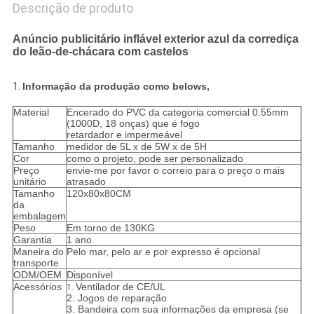
Descrição de produto
Anúncio publicitário inflável exterior azul da corrediça
do leão-de-chácara com castelos
1.
Informação da produção como belows,
Material
Encerado do PVC da categoria comercial 0.55mm
(1000D, 18 onças) que é fogo
retardador e impermeável
Tamanho
medidor de 5L x de 5W x de 5H
Cor
como o projeto, pode ser personalizado
Preço
envie-me por favor o correio para o preço o mais
unitário
atrasado
Tamanho
120x80x80CM
da
embalagem
Peso
Em torno de 130KG
Garantia
1 ano
Maneira do
Pelo mar, pelo ar e por expresso é opcional
transporte
ODM/OEM
Disponível
Acessórios
Ventilador de CE/UL
1.
2. Jogos de reparação
3. Bandeira com sua informações da empresa (se