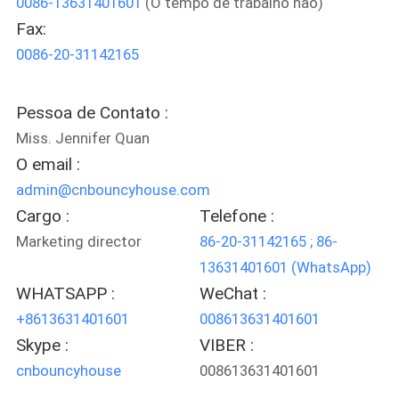
0086-13631401601
(O tempo de trabalho não)
FÁBRICA
Fax:
0086-20-31142165
CONTROLE
DA
Pessoa de Contato :
QUALIDADE
Miss. Jennifer Quan
O email :
COMPANY
admin@cnbouncyhouse.com
NEWS
Cargo :
Telefone :
Marketing director
86-20-31142165 ; 86-
13631401601 (WhatsApp)
MAPA
WHATSAPP :
WeChat :
DO
+8613631401601
008613631401601
SITE
Skype :
VIBER :
cnbouncyhouse
008613631401601
PRIVACY