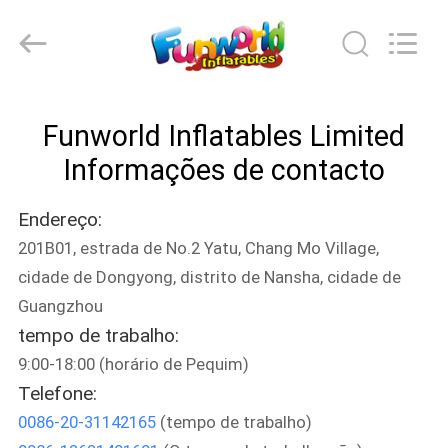
2026
Funworld
Inflatables
Limited.
All
Rights
Reserved.
CASA
Funworld Inflatables Limited
PRODUTOS
Informações de contacto
Endereço:
VÍDEOS
201B01, estrada de No.2 Yatu, Chang Mo Village,
cidade de Dongyong, distrito de Nansha, cidade de
SOBRE
Guangzhou
NÓS
tempo de trabalho:
9:00-18:00 (horário de Pequim)
EXCURSÃO
Telefone:
0086-20-31142165
(tempo de trabalho)
DA