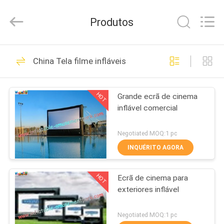
2026
Funworld
Inflatables
Produtos
Limited.
All
Rights
Reserved.
CASA
64
China Tela filme infláveis
inflável Parque de
PRODUTOS
diversões
HOT
Grande ecrã de cinema
inflável comercial
VÍDEOS
Negotiated MOQ:1 pc
SOBRE
INQUÉRITO AGORA
157
NÓS
Bouncy castelos
HOT
Ecrã de cinema para
exteriores inflável
EXCURSÃO
comerciais
DA
Negotiated MOQ:1 pc