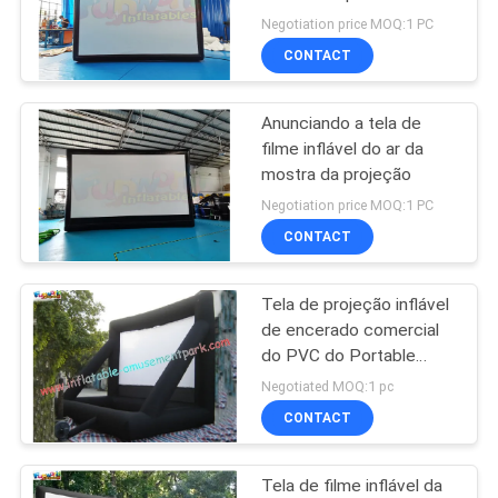
propaganda
POLICY
Negotiation price MOQ:1 PC
CONTACT
192
ao ar livre inflável
Anunciando a tela de
filme inflável do ar da
escorregas de água
mostra da projeção
Negotiation price MOQ:1 PC
CONTACT
Tela de projeção inflável
102
de encerado comercial
Casas de rejeição
do PVC do Portable
0.55mm para exterior
Negotiated MOQ:1 pc
infláveis
CONTACT
Tela de filme inflável da