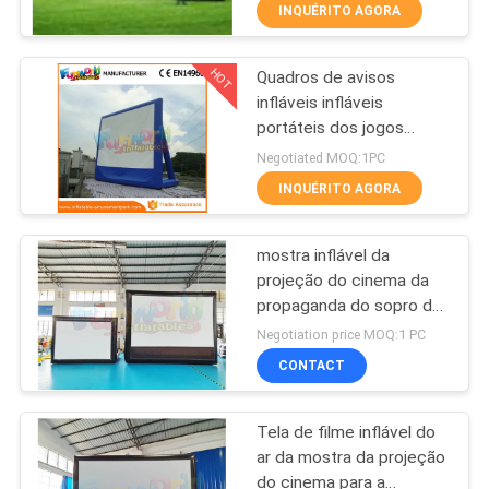
FÁBRICA
INQUÉRITO AGORA
HOT
Quadros de avisos
CONTROLE
242
infláveis infláveis
DA
portáteis dos jogos
Corrediça inflável do
QUALIDADE
exteriores de tela de
Negotiated MOQ:1PC
leão-de-chácara
filme do quintal
INQUÉRITO AGORA
COMPANY
mostra inflável da
NEWS
projeção do cinema da
propaganda do sopro da
198
MAPA
tela de filme do PVC de
Negotiation price MOQ:1 PC
0.55mm
Corrediça inflável
DO
CONTACT
SITE
comercial
Tela de filme inflável do
ar da mostra da projeção
PRIVACY
do cinema para a