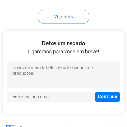
56
Veja mais
Piscinas de água
infláveis
Deixe um recado
Ligaremos para você em breve!
98
Brinquedos infláveis
de água