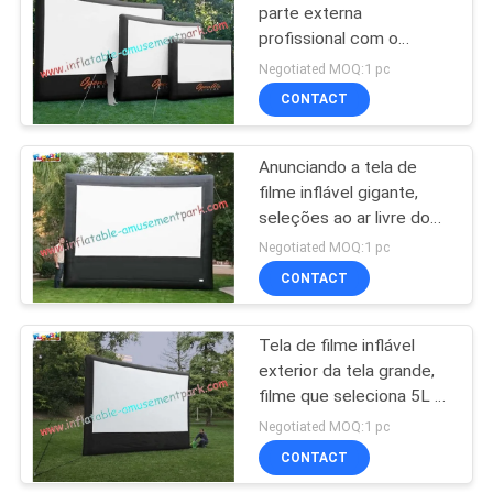
parte externa
profissional com o
91
encerado do PVC de
Negotiated MOQ:1 pc
0.55mm
Curso de obstáculo
CONTACT
pneumáticas
Anunciando a tela de
filme inflável gigante,
seleções ao ar livre do
filme da projeção para
Negotiated MOQ:1 pc
disply
CONTACT
72
Tela de filme inflável
bola inflável zorb
exterior da tela grande,
filme que seleciona 5L x
medidor de 4.5W
Negotiated MOQ:1 pc
CONTACT